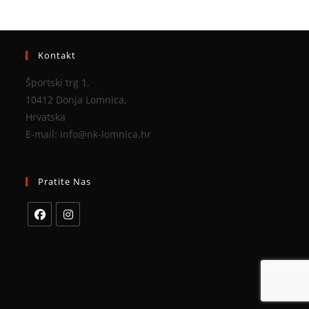
Kontakt
Športski trg 1,
10412 Donja Lomnica,
Hrvatska
E-mail: info@nk-lomnica.hr
Pratite Nas