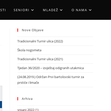
STI
SENIORI
MLADEŽ
O NAMA
Nove Objave
Tradicionalni Turnir ulica (2022)
Škola nogometa
Tradicionalni Turnir ulica (2021)
Tjedan 36/2020 – izvještaj odigranih utakmica
(24.08.2019.) Održan Prvi bartolovski turnir za
prstiće i limače
Arhiva
srpanj 2022
(1)