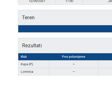
12/09/2021
17:00
Je
Teren
Rezultati
Klub
Prvo poluvrijeme
Kupa (P)
—
Lomnica
—