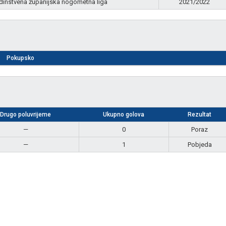
dinstvena županijska nogometna liga
2021/2022
Pokupsko
Drugo poluvrijeme
Ukupno golova
Rezultat
—
0
Poraz
—
1
Pobjeda