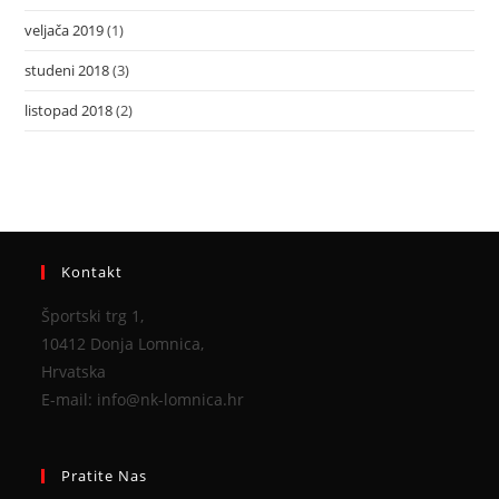
veljača 2019
(1)
studeni 2018
(3)
listopad 2018
(2)
Kontakt
Športski trg 1,
10412 Donja Lomnica,
Hrvatska
E-mail: info@nk-lomnica.hr
Pratite Nas