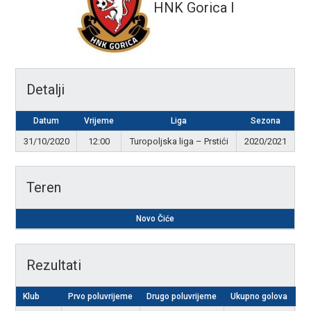
HNK Gorica I
Detalji
Datum
Vrijeme
Liga
Sezona
31/10/2020
12:00
Turopoljska liga – Prstići
2020/2021
Teren
Novo Čiće
Rezultati
Klub
Prvo poluvrijeme
Drugo poluvrijeme
Ukupno golova
Re