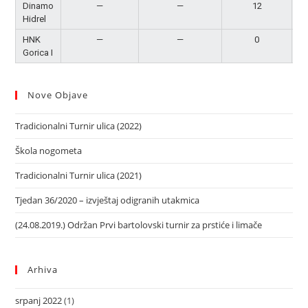
Dinamo
—
—
12
P
Hidrel
HNK
—
—
0
Gorica I
Nove Objave
Tradicionalni Turnir ulica (2022)
Škola nogometa
Tradicionalni Turnir ulica (2021)
Tjedan 36/2020 – izvještaj odigranih utakmica
(24.08.2019.) Održan Prvi bartolovski turnir za prstiće i limače
Arhiva
srpanj 2022
(1)