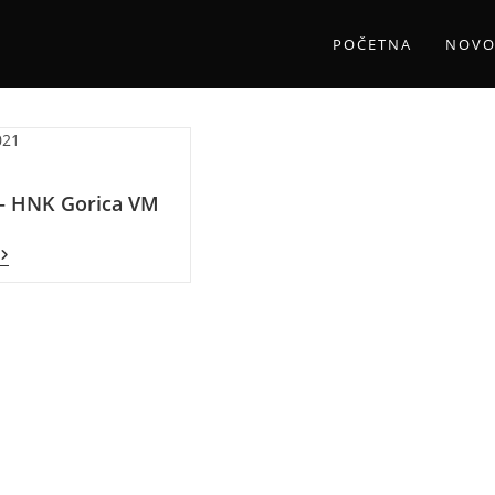
POČETNA
NOVO
021
– HNK Gorica VM