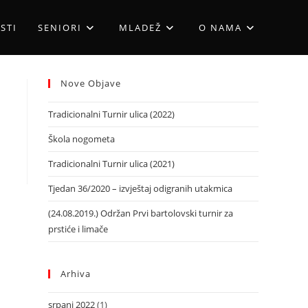
STI
SENIORI
MLADEŽ
O NAMA
Nove Objave
Tradicionalni Turnir ulica (2022)
Škola nogometa
Tradicionalni Turnir ulica (2021)
Tjedan 36/2020 – izvještaj odigranih utakmica
(24.08.2019.) Održan Prvi bartolovski turnir za
prstiće i limače
Arhiva
srpanj 2022
(1)