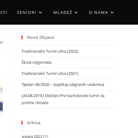
STI
SENIORI
MLADEŽ
O NAMA
Nove Objave
Tradicionalni Turnir ulica (2022)
Škola nogometa
Tradicionalni Turnir ulica (2021)
Tjedan 36/2020 – izvještaj odigranih utakmica
(24.08.2019.) Održan Prvi bartolovski turnir za
prstiće i limače
Arhiva
srpanj 2022
(1)