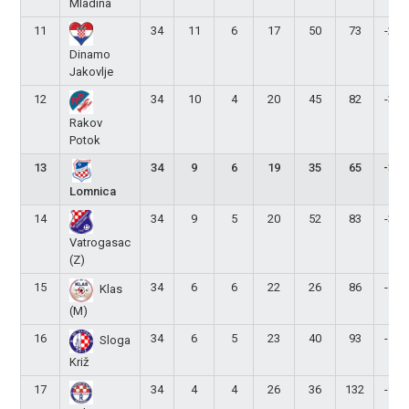
Mladina
11
34
11
6
17
50
73
-23
Dinamo
Jakovlje
12
34
10
4
20
45
82
-37
Rakov
Potok
13
34
9
6
19
35
65
-30
Lomnica
14
34
9
5
20
52
83
-31
Vatrogasac
(Z)
15
34
6
6
22
26
86
-60
Klas
(M)
16
34
6
5
23
40
93
-53
Sloga
Križ
17
34
4
4
26
36
132
-96