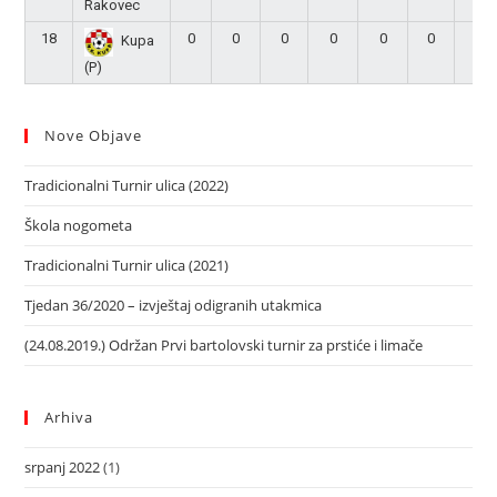
Rakovec
18
0
0
0
0
0
0
0
Kupa
(P)
Nove Objave
Tradicionalni Turnir ulica (2022)
Škola nogometa
Tradicionalni Turnir ulica (2021)
Tjedan 36/2020 – izvještaj odigranih utakmica
(24.08.2019.) Održan Prvi bartolovski turnir za prstiće i limače
Arhiva
srpanj 2022
(1)