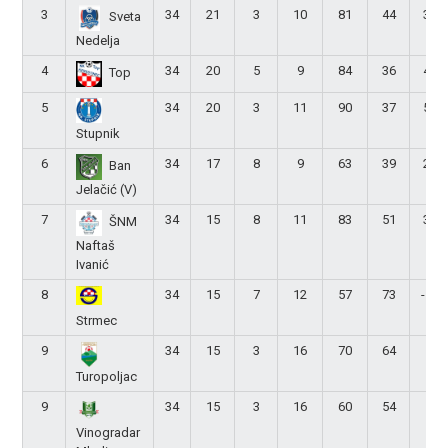
3
34
21
3
10
81
44
37
Sveta
Nedelja
4
34
20
5
9
84
36
48
Top
5
34
20
3
11
90
37
53
Stupnik
6
34
17
8
9
63
39
24
Ban
Jelačić (V)
7
34
15
8
11
83
51
32
ŠNM
Naftaš
Ivanić
8
34
15
7
12
57
73
-16
Strmec
9
34
15
3
16
70
64
6
Turopoljac
9
34
15
3
16
60
54
6
Vinogradar