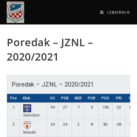
IZBORNIK
Poredak – JZNL –
2020/2021
Poredak – JZNL – 2020/2021
Pos
Klub
OU
POB
NER
POR
POS
PRI
GR
1
34
27
7
0
106
22
84
Samobor
2
34
24
2
8
82
38
44
Mraclin