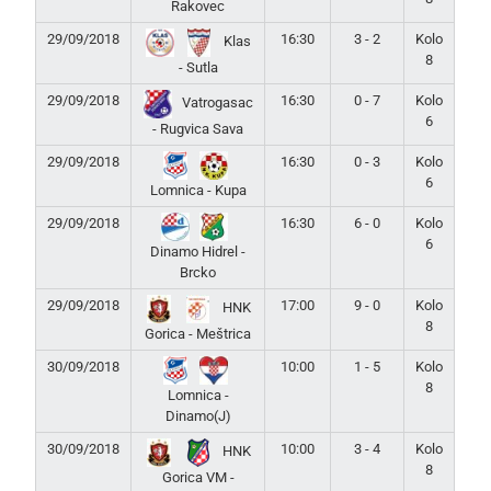
Rakovec
29/09/2018
16:30
3 - 2
Kolo
Klas
8
- Sutla
29/09/2018
16:30
0 - 7
Kolo
Vatrogasac
6
- Rugvica Sava
29/09/2018
16:30
0 - 3
Kolo
6
Lomnica - Kupa
29/09/2018
16:30
6 - 0
Kolo
6
Dinamo Hidrel -
Brcko
29/09/2018
17:00
9 - 0
Kolo
HNK
8
Gorica - Meštrica
30/09/2018
10:00
1 - 5
Kolo
8
Lomnica -
Dinamo(J)
30/09/2018
10:00
3 - 4
Kolo
HNK
8
Gorica VM -