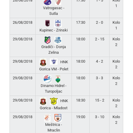
26/08/2018
17:30
1 - 5
Kolo
1
Vatrogasac -
Sutla
26/08/2018
17:30
2 - 0
Kolo
1
Kupinec - Zrinski
29/08/2018
18:00
2 - 15
Kolo
2
Gradiči - Donja
Zelina
29/08/2018
18:00
4 - 2
Kolo
HNK
2
Gorica VM - Polet
29/08/2018
18:00
3 - 3
Kolo
2
Dinamo Hidrel -
Turopoljac
29/08/2018
18:30
15 - 2
Kolo
HNK
2
Gorica - Mladost
29/08/2018
19:00
3 - 10
Kolo
2
Meštrica -
Mraclin