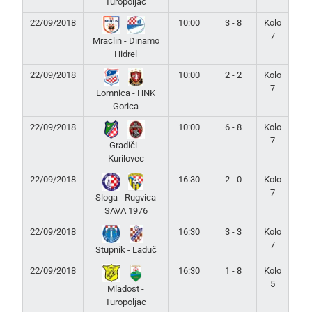
Turopoljac
22/09/2018
10:00
3 - 8
Kolo
7
Mraclin - Dinamo
Hidrel
22/09/2018
10:00
2 - 2
Kolo
7
Lomnica - HNK
Gorica
22/09/2018
10:00
6 - 8
Kolo
7
Gradiči -
Kurilovec
22/09/2018
16:30
2 - 0
Kolo
7
Sloga - Rugvica
SAVA 1976
22/09/2018
16:30
3 - 3
Kolo
7
Stupnik - Laduč
22/09/2018
16:30
1 - 8
Kolo
5
Mladost -
Turopoljac