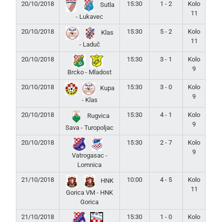
20/10/2018
15:30
1 - 2
Kolo
Sutla
11
- Lukavec
20/10/2018
15:30
5 - 2
Kolo
Klas
11
- Laduč
20/10/2018
15:30
3 - 1
Kolo
9
Brcko - Mladost
20/10/2018
15:30
3 - 0
Kolo
Kupa
9
- Klas
20/10/2018
15:30
4 - 1
Kolo
Rugvica
9
Sava - Turopoljac
20/10/2018
15:30
2 - 7
Kolo
9
Vatrogasac -
Lomnica
21/10/2018
10:00
4 - 5
Kolo
HNK
11
Gorica VM - HNK
Gorica
21/10/2018
15:30
1 - 0
Kolo