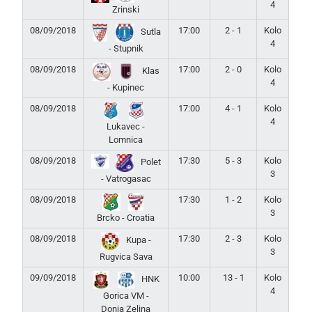
4
Zrinski
08/09/2018
17:00
2 - 1
Kolo
Sutla
4
- Stupnik
08/09/2018
17:00
2 - 0
Kolo
Klas
4
- Kupinec
08/09/2018
17:00
4 - 1
Kolo
4
Lukavec -
Lomnica
08/09/2018
17:30
5 - 3
Kolo
Polet
3
- Vatrogasac
08/09/2018
17:30
1 - 2
Kolo
3
Brcko - Croatia
08/09/2018
17:30
2 - 3
Kolo
Kupa -
3
Rugvica Sava
09/09/2018
10:00
13 - 1
Kolo
HNK
4
Gorica VM -
Donja Zelina