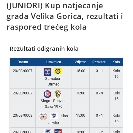
(JUNIORI) Kup natjecanje
grada Velika Gorica, rezultati i
raspored trećeg kola
Rezultati odigranih kola
Datum
Utakmica
Vrijeme
Rezultati
Kolo
20/03/0007
15:00
3 - 1
Kolo
16
Samobor -
Strmec
20/03/0007
15:00
0 - 3
Kolo
16
Sloga - Rugvica
Sava 1976
20/03/0008
15:00
0 - 1
Kolo
Klas
16
- Polet
20/03/0008
15:00
1 - 2
Kolo