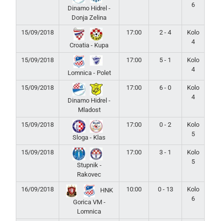
6
Dinamo Hidrel -
Donja Zelina
15/09/2018
17:00
2 - 4
Kolo
4
Croatia - Kupa
15/09/2018
17:00
5 - 1
Kolo
4
Lomnica - Polet
15/09/2018
17:00
6 - 0
Kolo
4
Dinamo Hidrel -
Mladost
15/09/2018
17:00
0 - 2
Kolo
5
Sloga - Klas
15/09/2018
17:00
3 - 1
Kolo
5
Stupnik -
Rakovec
16/09/2018
10:00
0 - 13
Kolo
HNK
6
Gorica VM -
Lomnica