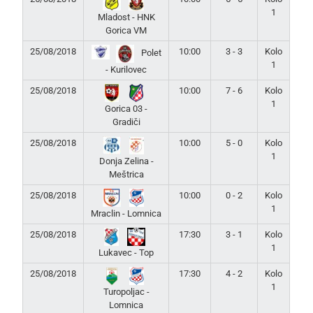
1
Mladost - HNK
Gorica VM
25/08/2018
10:00
3 - 3
Kolo
Polet
1
- Kurilovec
25/08/2018
10:00
7 - 6
Kolo
1
Gorica 03 -
Gradiči
25/08/2018
10:00
5 - 0
Kolo
1
Donja Zelina -
Meštrica
25/08/2018
10:00
0 - 2
Kolo
1
Mraclin - Lomnica
25/08/2018
17:30
3 - 1
Kolo
1
Lukavec - Top
25/08/2018
17:30
4 - 2
Kolo
1
Turopoljac -
Lomnica