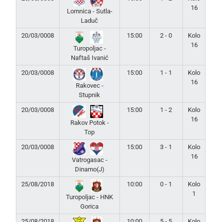
16
Lomnica - Sutla-
Laduč
20/03/0008
15:00
2 - 0
Kolo
16
Turopoljac -
Naftaš Ivanić
20/03/0008
15:00
1 - 1
Kolo
16
Rakovec -
Stupnik
20/03/0008
15:00
1 - 2
Kolo
16
Rakov Potok -
Top
20/03/0008
15:00
3 - 1
Kolo
16
Vatrogasac -
Dinamo(J)
25/08/2018
10:00
0 - 1
Kolo
1
Turopoljac - HNK
Gorica
25/08/2018
10:00
5 - 5
Kolo