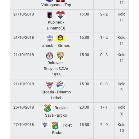
11
Vatrogasac - Top
21/10/2018
15:30
2 - 2
Kolo
11
Kupinec -
Dinamo(J)
21/10/2018
15:30
1 - 2
Kolo
11
Zrinski - Strmec
21/10/2018
15:30
0 - 3
Kolo
11
Rakovec -
Rugvica SAVA
1976
21/10/2018
15:30
0 - 3
Kolo
9
Croatia - Dinamo
Hidrel
25/10/2018
20:00
1 - 1
Kolo
Rugvica
2
Sava - Brcko
27/10/2018
15:30
2 - 0
Kolo
Polet
10
- Brcko