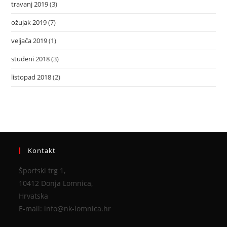
travanj 2019
(3)
ožujak 2019
(7)
veljača 2019
(1)
studeni 2018
(3)
listopad 2018
(2)
Kontakt
Športski trg 1,
10412 Donja Lomnica,
Hrvatska
E-mail: info@nk-lomnica.hr