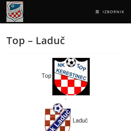
IZBORNIK
Top – Laduč
Top
-
Laduč