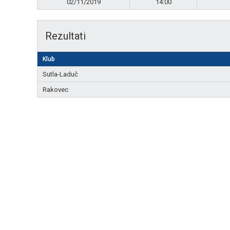
02/11/2019
14:00
Rezultati
Klub
Sutla-Laduč
Rakovec