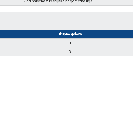
Jedinstvena županijska nogometna liga
Ukupno golova
10
3