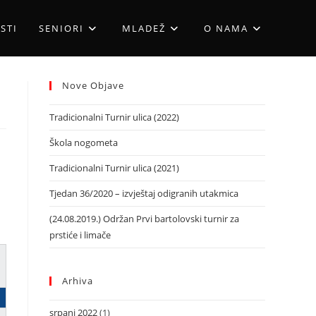
STI
SENIORI
MLADEŽ
O NAMA
Nove Objave
Tradicionalni Turnir ulica (2022)
Škola nogometa
Tradicionalni Turnir ulica (2021)
Tjedan 36/2020 – izvještaj odigranih utakmica
(24.08.2019.) Održan Prvi bartolovski turnir za
prstiće i limače
Arhiva
srpanj 2022
(1)