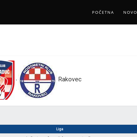
POČETNA
NOVO
c
Rakovec
-
Liga