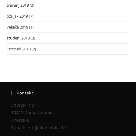
travanj 2019
(3)
ožujak 2019
(7)
veljača 2019
(1)
studeni 2018
(3)
listopad 2018
(2)
Kontakt
Športski trg 1,
10412 Donja Lomnica,
Hrvatska
E-mail: info@nk-lomnica.hr