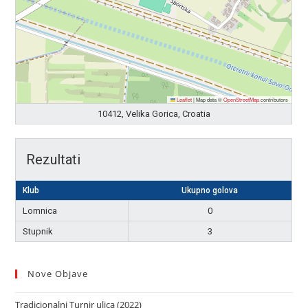
Leaflet
|
Map data ©
OpenStreetMap
contributors
10412, Velika Gorica, Croatia
Rezultati
Klub
Ukupno golova
Lomnica
0
Stupnik
3
Nove Objave
Tradicionalni Turnir ulica (2022)