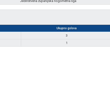
Jedinstvena županijska nogometna liga
Ukupno golova
3
1