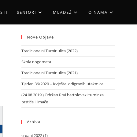
STI
SENIORI
MLADEŽ
O NAMA
Nove Objave
Tradicionalni Turnir ulica (2022)
Škola nogometa
Tradicionalni Turnir ulica (2021)
Tjedan 36/2020 – izvještaj odigranih utakmica
(24.08.2019.) Održan Prvi bartolovski turnir za
prstiće i limače
Arhiva
srpanj 2022
(1)