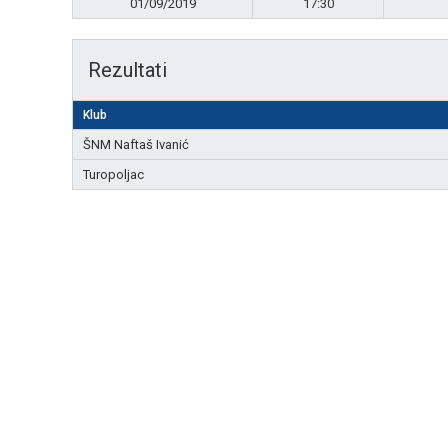
01/09/2019
17:30
Rezultati
Klub
ŠNM Naftaš Ivanić
Turopoljac