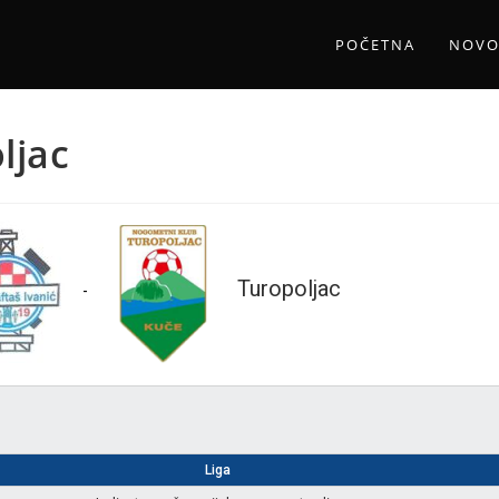
POČETNA
NOVO
ljac
Turopoljac
-
Liga