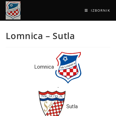
IZBORNIK
Lomnica – Sutla
Lomnica
-
Sutla