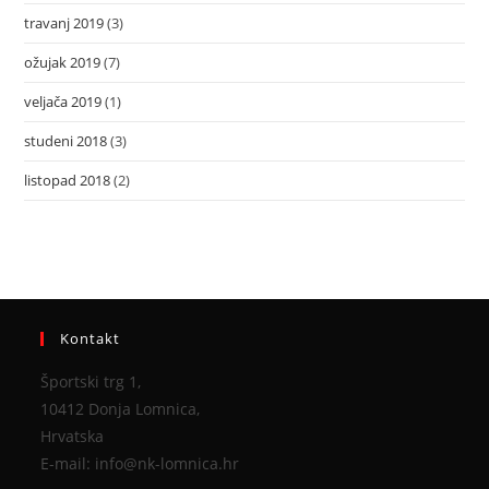
travanj 2019
(3)
ožujak 2019
(7)
veljača 2019
(1)
studeni 2018
(3)
listopad 2018
(2)
Kontakt
Športski trg 1,
10412 Donja Lomnica,
Hrvatska
E-mail: info@nk-lomnica.hr