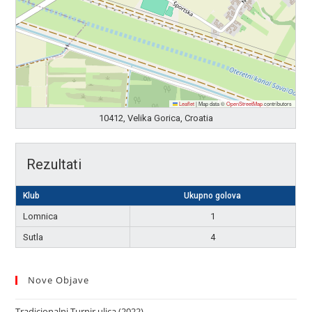
Leaflet
|
Map data ©
OpenStreetMap
contributors
10412, Velika Gorica, Croatia
Rezultati
Klub
Ukupno golova
Lomnica
1
Sutla
4
Nove Objave
Tradicionalni Turnir ulica (2022)