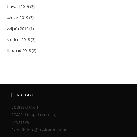
travanj 2019
(3)
ožujak 2019
(7)
veljača 2019
(1)
studeni 2018
(3)
listopad 2018
(2)
Kontakt
Športski trg 1,
10412 Donja Lomnica,
Hrvatska
E-mail: info@nk-lomnica.hr