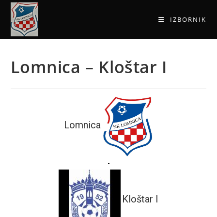
IZBORNIK
Lomnica – Kloštar I
Lomnica
-
Kloštar I