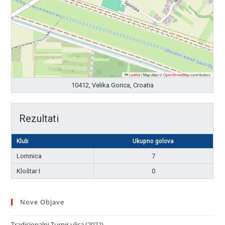
Leaflet
|
Map data ©
OpenStreetMap
contributors
10412, Velika Gorica, Croatia
Rezultati
Klub
Ukupno golova
Lomnica
7
Kloštar I
0
Nove Objave
Tradicionalni Turnir ulica (2022)