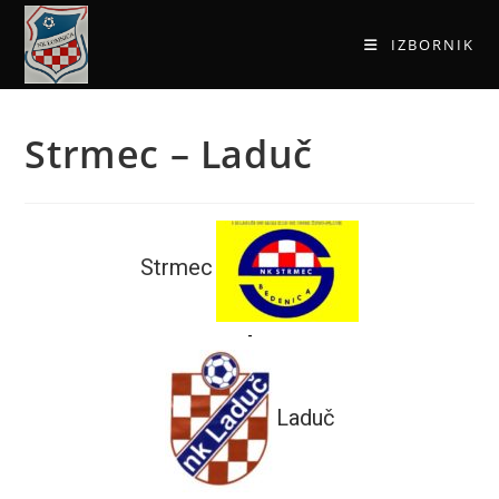
IZBORNIK
Strmec – Laduč
Strmec
-
Laduč