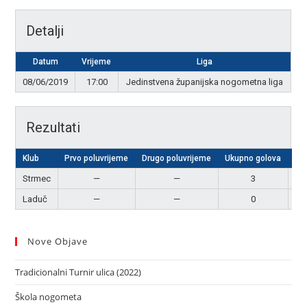
Detalji
Datum
Vrijeme
Liga
08/06/2019
17:00
Jedinstvena županijska nogometna liga
Rezultati
Klub
Prvo poluvrijeme
Drugo poluvrijeme
Ukupno golova
Re
Strmec
—
—
3
Po
Laduč
—
—
0
P
Nove Objave
Tradicionalni Turnir ulica (2022)
Škola nogometa