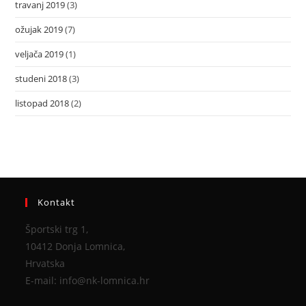
travanj 2019
(3)
ožujak 2019
(7)
veljača 2019
(1)
studeni 2018
(3)
listopad 2018
(2)
Kontakt
Športski trg 1,
10412 Donja Lomnica,
Hrvatska
E-mail: info@nk-lomnica.hr