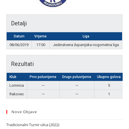
Detalji
Datum
Vrijeme
Liga
08/06/2019
17:00
Jedinstvena županijska nogometna liga
Rezultati
Klub
Prvo poluvrijeme
Drugo poluvrijeme
Ukupno golova
R
Lomnica
—
—
5
P
Rakovec
—
—
1
Nove Objave
Tradicionalni Turnir ulica (2022)