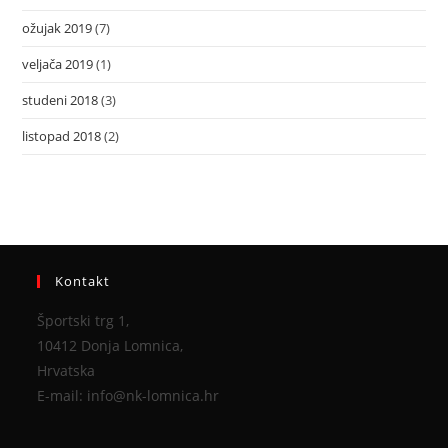
ožujak 2019
(7)
veljača 2019
(1)
studeni 2018
(3)
listopad 2018
(2)
Kontakt
Športski trg 1,
10412 Donja Lomnica,
Hrvatska
E-mail: info@nk-lomnica.hr