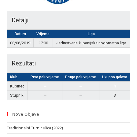
Detalji
Datum
Vrijeme
Liga
08/06/2019
17:00
Jedinstvena županijska nogometna liga
Rezultati
Klub
Prvo poluvrijeme
Drugo poluvrijeme
Ukupno golova
R
Kupinec
—
—
1
Stupnik
—
—
3
P
Nove Objave
Tradicionalni Turnir ulica (2022)