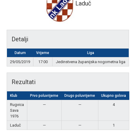
Laduč
Detalji
Datum
Vrijeme
Liga
29/05/2019
17:00
Jedinstvena županijska nogometna liga
Rezultati
Klub
Prvo poluvrijeme
Drugo poluvrijeme
Ukupno golova
R
Rugvica
—
—
4
P
Sava
1976
Laduč
—
—
1