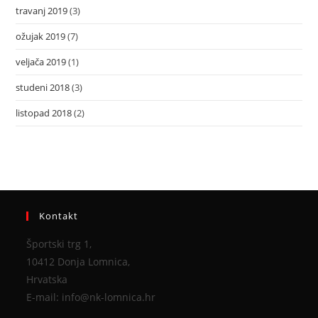
travanj 2019
(3)
ožujak 2019
(7)
veljača 2019
(1)
studeni 2018
(3)
listopad 2018
(2)
Kontakt
Športski trg 1,
10412 Donja Lomnica,
Hrvatska
E-mail: info@nk-lomnica.hr