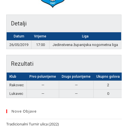
Detalji
Datum
Vrijeme
Liga
26/05/2019
17:00
Jedinstvena županijska nogometna liga
Rezultati
Klub
Prvo poluvrijeme
Drugo poluvrijeme
Ukupno golova
R
Rakovec
—
—
2
P
Lukavec
—
—
0
Nove Objave
Tradicionalni Turnir ulica (2022)