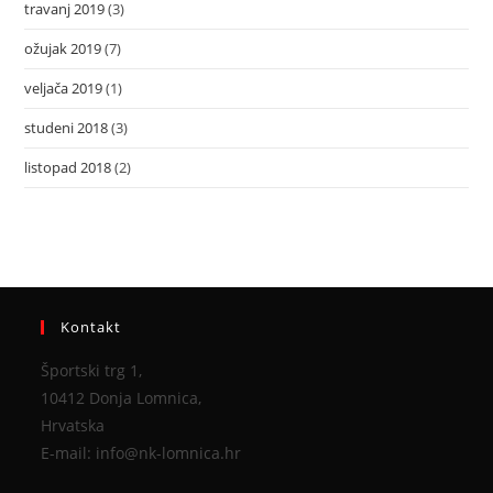
travanj 2019
(3)
ožujak 2019
(7)
veljača 2019
(1)
studeni 2018
(3)
listopad 2018
(2)
Kontakt
Športski trg 1,
10412 Donja Lomnica,
Hrvatska
E-mail: info@nk-lomnica.hr