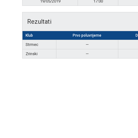
19/05/2019
17:00
Rezultati
Klub
Prvo poluvrijeme
D
Strmec
—
Zrinski
—