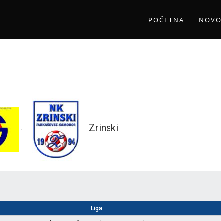
POČETNA
NOVO
Zrinski
-
Liga