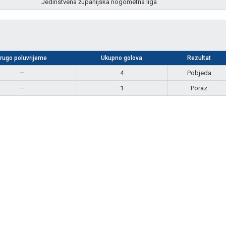
Jedinstvena županijska nogometna liga
rugo poluvrijeme
Ukupno golova
Rezultat
—
4
Pobjeda
—
1
Poraz