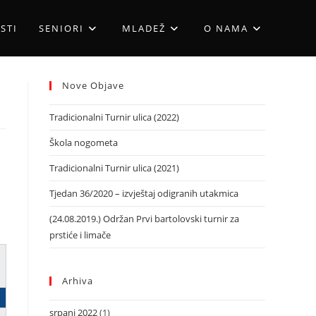
STI
SENIORI
MLADEŽ
O NAMA
Nove Objave
Tradicionalni Turnir ulica (2022)
Škola nogometa
Tradicionalni Turnir ulica (2021)
Tjedan 36/2020 – izvještaj odigranih utakmica
(24.08.2019.) Održan Prvi bartolovski turnir za
prstiće i limače
Arhiva
srpanj 2022
(1)