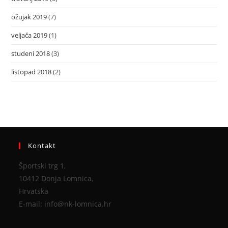
ožujak 2019
(7)
veljača 2019
(1)
studeni 2018
(3)
listopad 2018
(2)
Kontakt
Športski trg 1,
10412 Donja Lomnica,
Hrvatska
E-mail: info@nk-lomnica.hr