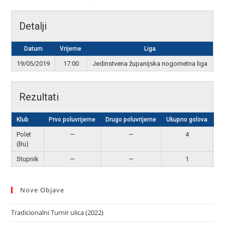
Detalji
Datum
Vrijeme
Liga
19/05/2019
17:00
Jedinstvena županijska nogometna liga
Rezultati
Klub
Prvo poluvrijeme
Drugo poluvrijeme
Ukupno golova
Re
Polet
—
—
4
P
(Bu)
Stupnik
—
—
1
Nove Objave
Tradicionalni Turnir ulica (2022)