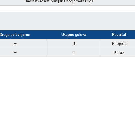
Jedinstvena županijska nogometna liga
Drugo poluvrijeme
Ukupno golova
Rezultat
—
4
Pobjeda
—
1
Poraz