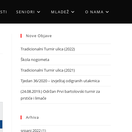
STI
SENIORI
MLADEŽ
O NAMA
Nove Objave
Tradicionalni Turnir ulica (2022)
Škola nogometa
Tradicionalni Turnir ulica (2021)
Tjedan 36/2020 – izvještaj odigranih utakmica
(24.08.2019.) Održan Prvi bartolovski turnir za
prstiće i limače
Arhiva
srpanj 2022
(1)