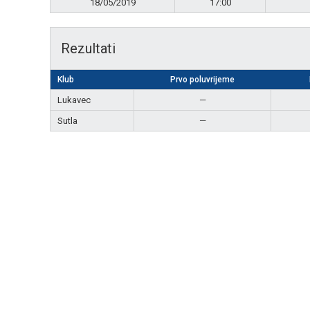
18/05/2019
17:00
Rezultati
Klub
Prvo poluvrijeme
Lukavec
—
Sutla
—