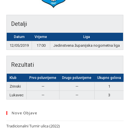
Detalji
Datum
Vrijeme
Liga
12/05/2019
17:00
Jedinstvena županijska nogometna liga
Rezultati
Klub
Prvo poluvrijeme
Drugo poluvrijeme
Ukupno golova
R
Zrinski
—
—
1
Lukavec
—
—
3
P
Nove Objave
Tradicionalni Turnir ulica (2022)