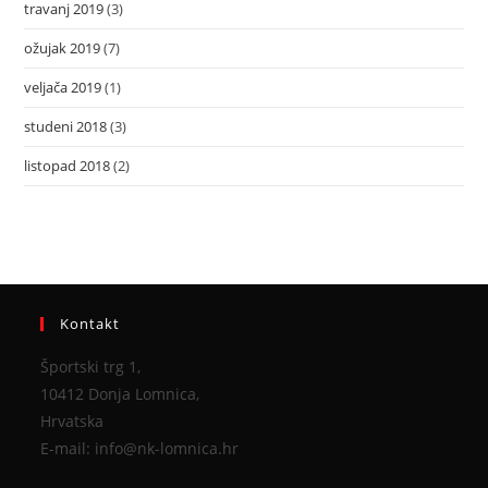
travanj 2019
(3)
ožujak 2019
(7)
veljača 2019
(1)
studeni 2018
(3)
listopad 2018
(2)
Kontakt
Športski trg 1,
10412 Donja Lomnica,
Hrvatska
E-mail: info@nk-lomnica.hr