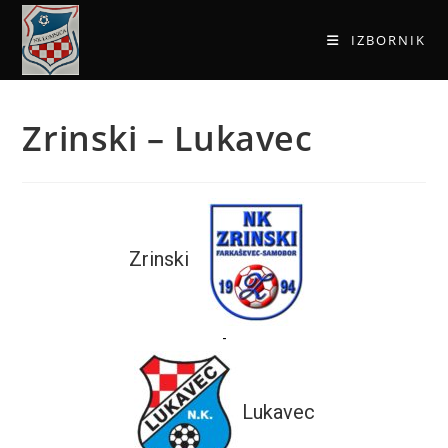
IZBORNIK
Zrinski – Lukavec
Zrinski
-
Lukavec