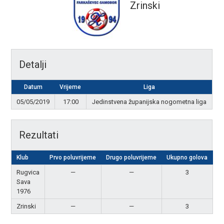
Zrinski
Detalji
Datum
Vrijeme
Liga
05/05/2019
17:00
Jedinstvena županijska nogometna liga
Rezultati
Klub
Prvo poluvrijeme
Drugo poluvrijeme
Ukupno golova
R
Rugvica
—
—
3
N
Sava
1976
Zrinski
—
—
3
N