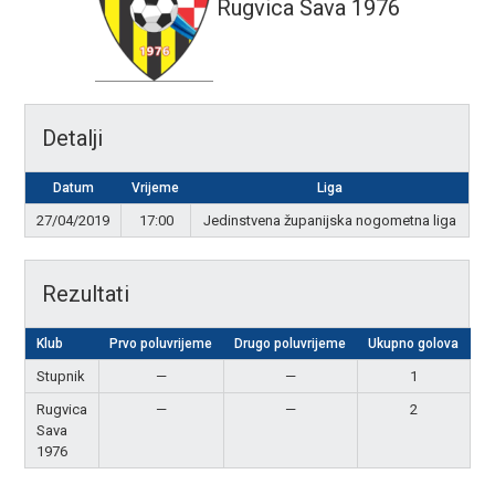
Rugvica Sava 1976
Detalji
Datum
Vrijeme
Liga
27/04/2019
17:00
Jedinstvena županijska nogometna liga
Rezultati
Klub
Prvo poluvrijeme
Drugo poluvrijeme
Ukupno golova
R
Stupnik
—
—
1
Rugvica
—
—
2
P
Sava
1976