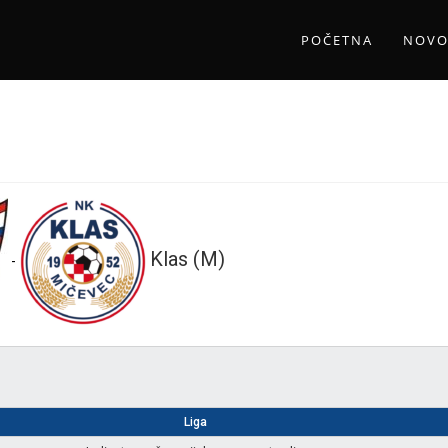
POČETNA
NOVO
Klas (M)
-
Liga