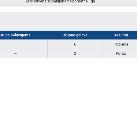
Jedinstvena županijska nogometna liga
Drugo poluvrijeme
Ukupno golova
Rezultat
—
6
Pobjeda
—
2
Poraz