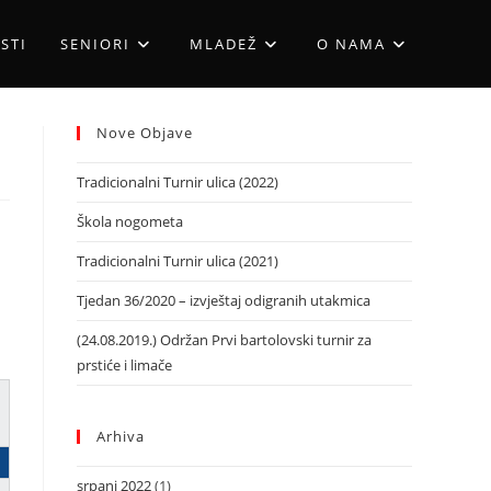
STI
SENIORI
MLADEŽ
O NAMA
Nove Objave
Tradicionalni Turnir ulica (2022)
Škola nogometa
Tradicionalni Turnir ulica (2021)
Tjedan 36/2020 – izvještaj odigranih utakmica
(24.08.2019.) Održan Prvi bartolovski turnir za
prstiće i limače
Arhiva
srpanj 2022
(1)