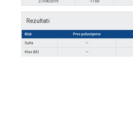
27/04/2019
17:00
Rezultati
Klub
Prvo poluvrijeme
Sutla
—
Klas (M)
—