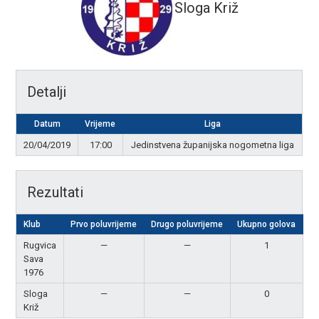
Sloga Križ
Detalji
Datum
Vrijeme
Liga
20/04/2019
17:00
Jedinstvena županijska nogometna liga
Rezultati
Klub
Prvo poluvrijeme
Drugo poluvrijeme
Ukupno golova
R
Rugvica
—
—
1
P
Sava
1976
Sloga
—
—
0
Križ