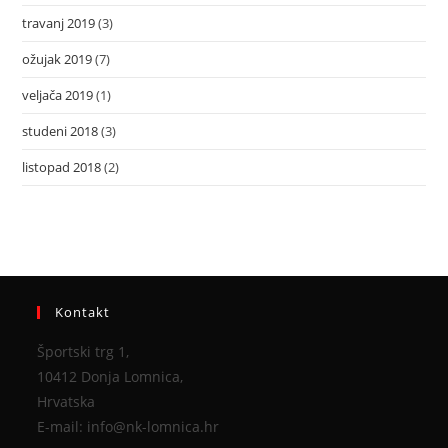
travanj 2019
(3)
ožujak 2019
(7)
veljača 2019
(1)
studeni 2018
(3)
listopad 2018
(2)
Kontakt
Športski trg 1,
10412 Donja Lomnica,
Hrvatska
E-mail: info@nk-lomnica.hr