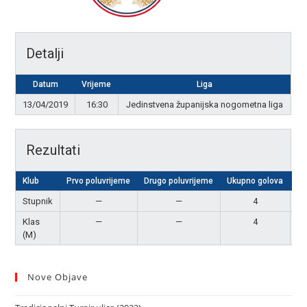
Detalji
Datum
Vrijeme
Liga
13/04/2019
16:30
Jedinstvena županijska nogometna liga
Rezultati
Klub
Prvo poluvrijeme
Drugo poluvrijeme
Ukupno golova
R
Stupnik
—
—
4
Ne
Klas
—
—
4
Ne
(M)
Nove Objave