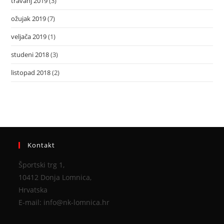
travanj 2019
(3)
ožujak 2019
(7)
veljača 2019
(1)
studeni 2018
(3)
listopad 2018
(2)
Kontakt
Športski trg 1,
10412 Donja Lomnica,
Hrvatska
E-mail: info@nk-lomnica.hr