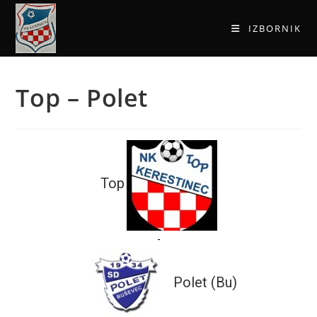
IZBORNIK
Top – Polet
Top
-
Polet (Bu)