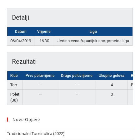
Detalji
Datum
Vrijeme
Liga
06/04/2019
16:30
Jedinstvena županijska nogometna liga
Rezultati
Klub
Prvo poluvrijeme
Drugo poluvrijeme
Ukupno golova
Rezu
Top
—
—
4
Pobj
Polet
—
—
0
Por
(Bu)
Nove Objave
Tradicionalni Turnir ulica (2022)