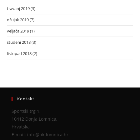
travanj 2019
(3)
ožujak 2019
(7)
veljača 2019
(1)
studeni 2018
(3)
listopad 2018
(2)
Kontakt
Športski trg 1,
10412 Donja Lomnica,
Hrvatska
E-mail: info@nk-lomnica.hr