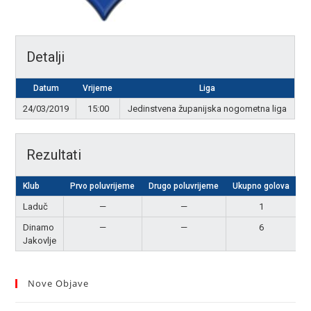
Detalji
Datum
Vrijeme
Liga
24/03/2019
15:00
Jedinstvena županijska nogometna liga
Rezultati
Klub
Prvo poluvrijeme
Drugo poluvrijeme
Ukupno golova
R
Laduč
—
—
1
Dinamo
—
—
6
P
Jakovlje
Nove Objave