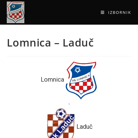
IZBORNIK
Lomnica – Laduč
Lomnica
-
Laduč