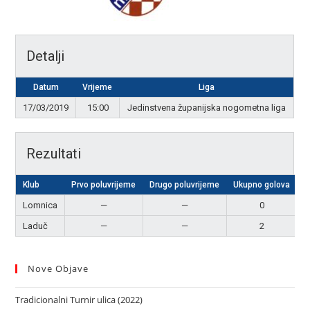
Detalji
Datum
Vrijeme
Liga
17/03/2019
15:00
Jedinstvena županijska nogometna liga
Rezultati
Klub
Prvo poluvrijeme
Drugo poluvrijeme
Ukupno golova
R
Lomnica
—
—
0
Laduč
—
—
2
P
Nove Objave
Tradicionalni Turnir ulica (2022)