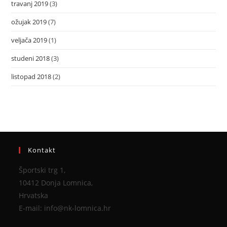
travanj 2019
(3)
ožujak 2019
(7)
veljača 2019
(1)
studeni 2018
(3)
listopad 2018
(2)
Kontakt
Športski trg 1,
10412 Donja Lomnica,
Hrvatska
E-mail: info@nk-lomnica.hr