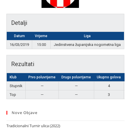
Detalji
Datum
Vrijeme
Liga
16/03/2019
15:00
Jedinstvena županijska nogometna liga
Rezultati
Klub
Prvo poluvrijeme
Drugo poluvrijeme
Ukupno golova
Re
Stupnik
—
—
4
P
Top
—
—
3
Nove Objave
Tradicionalni Turnir ulica (2022)