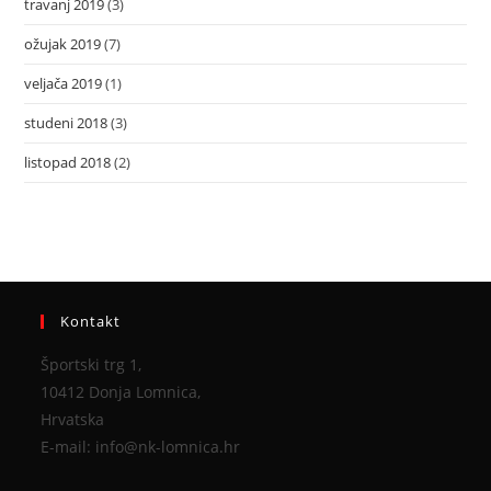
travanj 2019
(3)
ožujak 2019
(7)
veljača 2019
(1)
studeni 2018
(3)
listopad 2018
(2)
Kontakt
Športski trg 1,
10412 Donja Lomnica,
Hrvatska
E-mail: info@nk-lomnica.hr