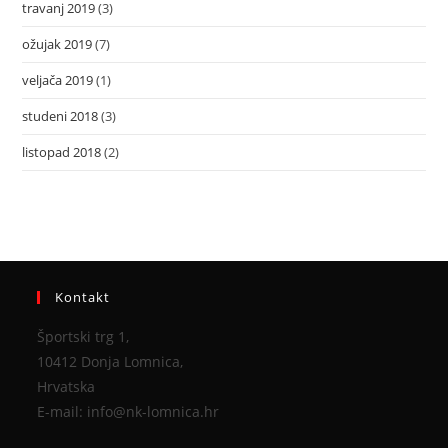
travanj 2019
(3)
ožujak 2019
(7)
veljača 2019
(1)
studeni 2018
(3)
listopad 2018
(2)
Kontakt
Športski trg 1,
10412 Donja Lomnica,
Hrvatska
E-mail: info@nk-lomnica.hr