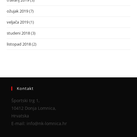
travanj 2019
(3)
ožujak 2019
(7)
veljača 2019
(1)
studeni 2018
(3)
listopad 2018
(2)
Kontakt
Športski trg 1,
10412 Donja Lomnica,
Hrvatska
E-mail: info@nk-lomnica.hr