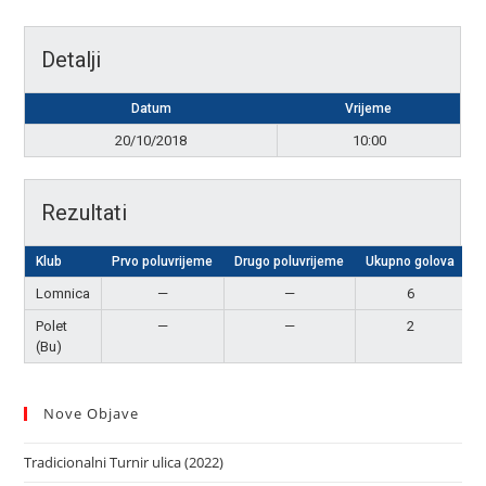
Detalji
Datum
Vrijeme
20/10/2018
10:00
Rezultati
Klub
Prvo poluvrijeme
Drugo poluvrijeme
Ukupno golova
R
Lomnica
—
—
6
P
Polet
—
—
2
(Bu)
Nove Objave
Tradicionalni Turnir ulica (2022)