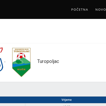
POČETNA
NOVO
Turopoljac
-
Vrijeme