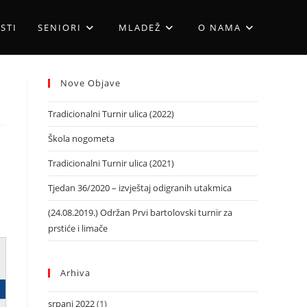
STI
SENIORI
MLADEŽ
O NAMA
Nove Objave
Tradicionalni Turnir ulica (2022)
Škola nogometa
Tradicionalni Turnir ulica (2021)
Tjedan 36/2020 – izvještaj odigranih utakmica
(24.08.2019.) Održan Prvi bartolovski turnir za
prstiće i limače
Arhiva
srpanj 2022
(1)