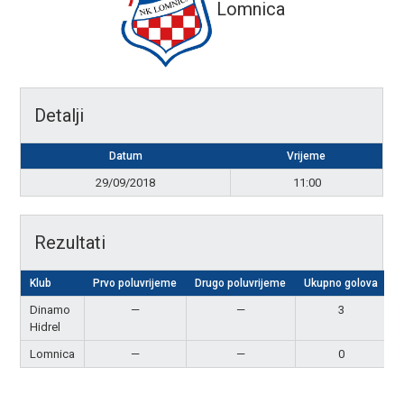
Lomnica
Detalji
Datum
Vrijeme
29/09/2018
11:00
Rezultati
Klub
Prvo poluvrijeme
Drugo poluvrijeme
Ukupno golova
R
Dinamo
—
—
3
P
Hidrel
Lomnica
—
—
0