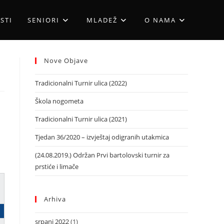
STI
SENIORI
MLADEŽ
O NAMA
Nove Objave
Tradicionalni Turnir ulica (2022)
Škola nogometa
Tradicionalni Turnir ulica (2021)
Tjedan 36/2020 – izvještaj odigranih utakmica
(24.08.2019.) Održan Prvi bartolovski turnir za
prstiće i limače
Arhiva
srpanj 2022
(1)