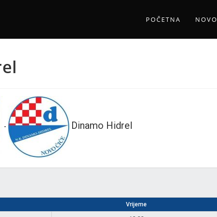
POČETNA
NOVO
el
Dinamo Hidrel
-
Vrijeme