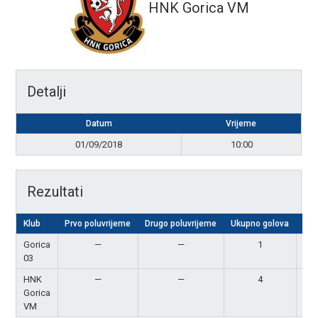
HNK Gorica VM
Detalji
Datum
Vrijeme
01/09/2018
10:00
Rezultati
Klub
Prvo poluvrijeme
Drugo poluvrijeme
Ukupno golova
Rez
Gorica
—
—
1
P
03
HNK
—
—
4
Po
Gorica
VM