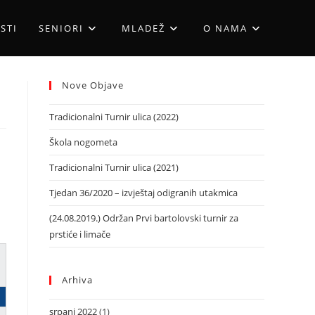
STI
SENIORI
MLADEŽ
O NAMA
Nove Objave
Tradicionalni Turnir ulica (2022)
Škola nogometa
Tradicionalni Turnir ulica (2021)
Tjedan 36/2020 – izvještaj odigranih utakmica
(24.08.2019.) Održan Prvi bartolovski turnir za
prstiće i limače
Arhiva
srpanj 2022
(1)