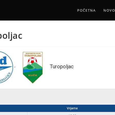
POČETNA
NOVO
oljac
Turopoljac
-
Vrijeme