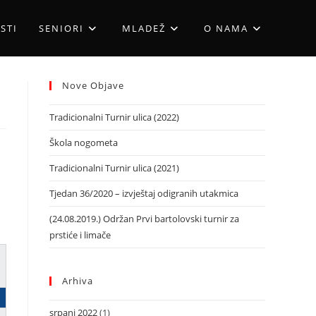
STI
SENIORI
MLADEŽ
O NAMA
Nove Objave
Tradicionalni Turnir ulica (2022)
Škola nogometa
Tradicionalni Turnir ulica (2021)
Tjedan 36/2020 – izvještaj odigranih utakmica
(24.08.2019.) Održan Prvi bartolovski turnir za
prstiće i limače
Arhiva
srpanj 2022
(1)