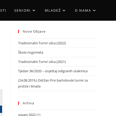
STI
SENIORI
MLADEŽ
O NAMA
Nove Objave
Tradicionalni Turnir ulica (2022)
Škola nogometa
Tradicionalni Turnir ulica (2021)
Tjedan 36/2020 – izvještaj odigranih utakmica
(24.08.2019.) Održan Prvi bartolovski turnir za
prstiće i limače
Arhiva
srpanj 2022
(1)