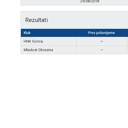
29/08/2018
Rezultati
Klub
Prvo poluvrijeme
HNK Gorica
—
Mladost Obrezina
—