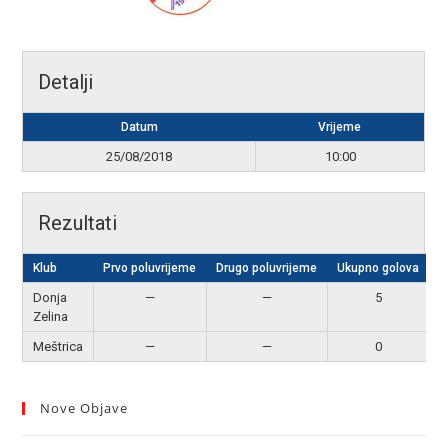
Detalji
Datum
Vrijeme
25/08/2018
10:00
Rezultati
Klub
Prvo poluvrijeme
Drugo poluvrijeme
Ukupno golova
R
Donja
—
—
5
P
Zelina
Meštrica
—
—
0
Nove Objave