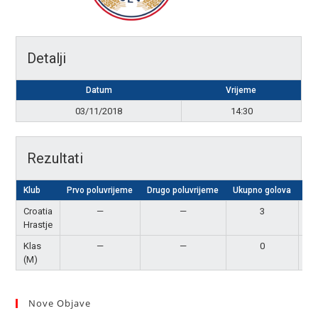
Detalji
Datum
Vrijeme
03/11/2018
14:30
Rezultati
Klub
Prvo poluvrijeme
Drugo poluvrijeme
Ukupno golova
Re
Croatia
—
—
3
Po
Hrastje
Klas
—
—
0
P
(M)
Nove Objave