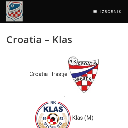
IZBORNIK
Croatia – Klas
Croatia Hrastje
-
Klas (M)