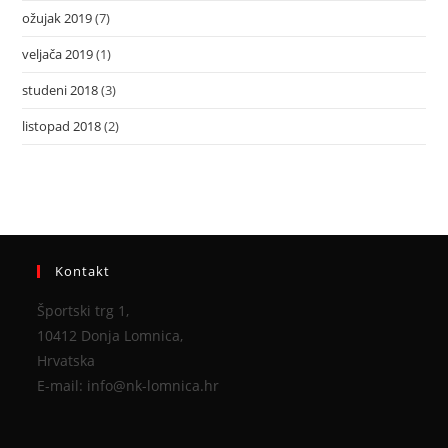
ožujak 2019
(7)
veljača 2019
(1)
studeni 2018
(3)
listopad 2018
(2)
Kontakt
Športski trg 1,
10412 Donja Lomnica,
Hrvatska
E-mail: info@nk-lomnica.hr