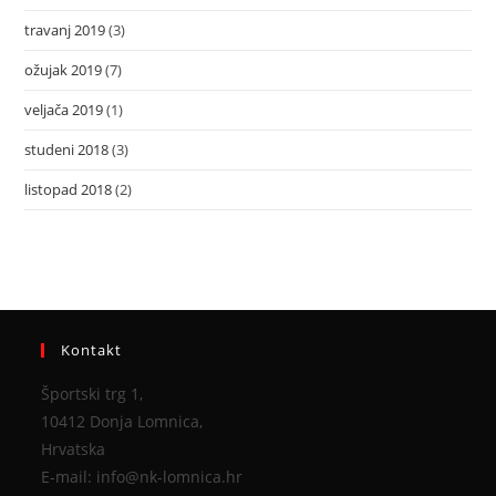
travanj 2019
(3)
ožujak 2019
(7)
veljača 2019
(1)
studeni 2018
(3)
listopad 2018
(2)
Kontakt
Športski trg 1,
10412 Donja Lomnica,
Hrvatska
E-mail: info@nk-lomnica.hr