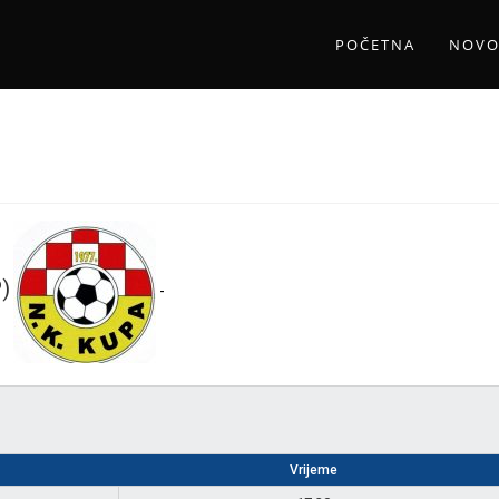
POČETNA
NOVO
)
-
Vrijeme