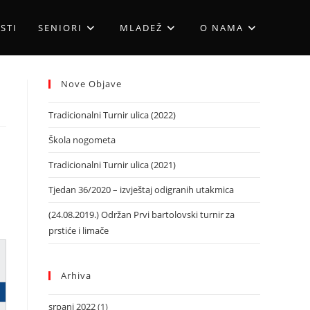
STI
SENIORI
MLADEŽ
O NAMA
Nove Objave
Tradicionalni Turnir ulica (2022)
Škola nogometa
Tradicionalni Turnir ulica (2021)
Tjedan 36/2020 – izvještaj odigranih utakmica
(24.08.2019.) Održan Prvi bartolovski turnir za
prstiće i limače
Arhiva
srpanj 2022
(1)