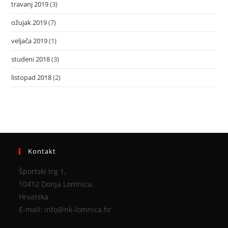
travanj 2019
(3)
ožujak 2019
(7)
veljača 2019
(1)
studeni 2018
(3)
listopad 2018
(2)
Kontakt
Športski trg 1,
10412 Donja Lomnica,
Hrvatska
E-mail: info@nk-lomnica.hr