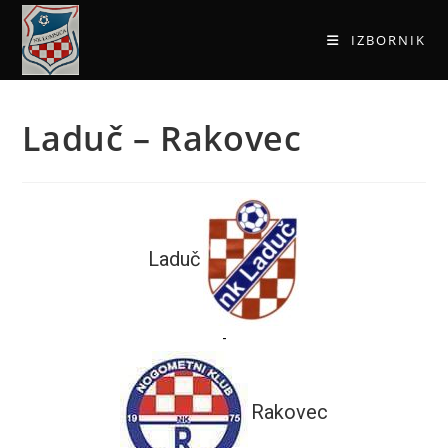
IZBORNIK
Laduč – Rakovec
Laduč
-
Rakovec