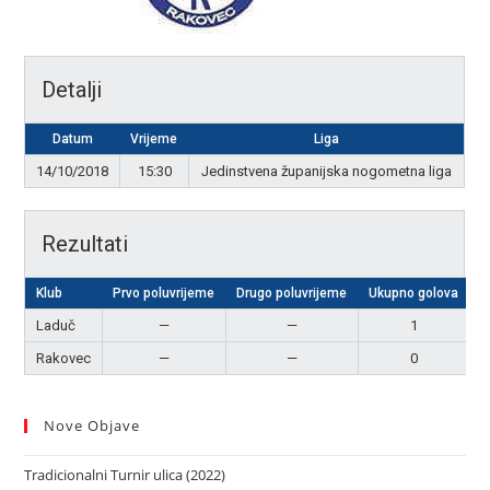
Detalji
Datum
Vrijeme
Liga
14/10/2018
15:30
Jedinstvena županijska nogometna liga
Rezultati
Klub
Prvo poluvrijeme
Drugo poluvrijeme
Ukupno golova
R
Laduč
—
—
1
P
Rakovec
—
—
0
Nove Objave
Tradicionalni Turnir ulica (2022)