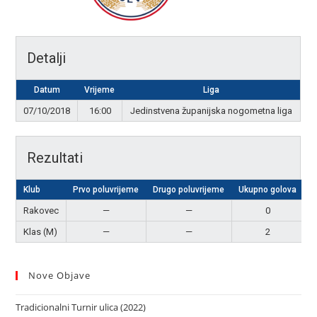
Detalji
Datum
Vrijeme
Liga
07/10/2018
16:00
Jedinstvena županijska nogometna liga
Rezultati
Klub
Prvo poluvrijeme
Drugo poluvrijeme
Ukupno golova
R
Rakovec
—
—
0
Klas (M)
—
—
2
P
Nove Objave
Tradicionalni Turnir ulica (2022)