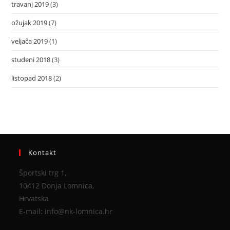
travanj 2019
(3)
ožujak 2019
(7)
veljača 2019
(1)
studeni 2018
(3)
listopad 2018
(2)
Kontakt
Športski trg 1,
10412 Donja Lomnica,
Hrvatska
E-mail: info@nk-lomnica.hr