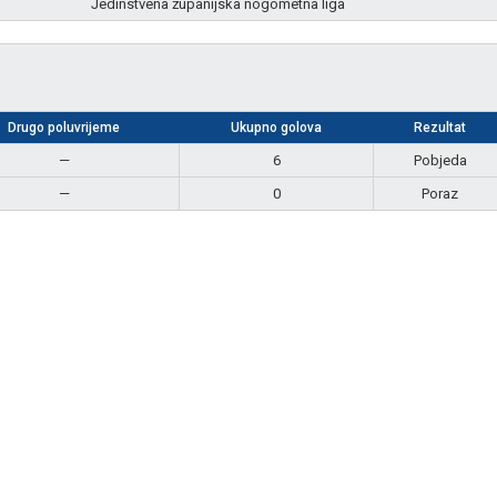
Jedinstvena županijska nogometna liga
Drugo poluvrijeme
Ukupno golova
Rezultat
—
6
Pobjeda
—
0
Poraz