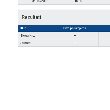
06/10/2018
16:00
Rezultati
Klub
Prvo poluvrijeme
Sloga Križ
—
Strmec
—