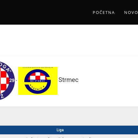
POČETNA
NOVO
Strmec
-
Liga