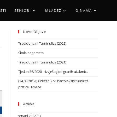
STI
SENIORI
MLADEŽ
O NAMA
Nove Objave
Tradicionalni Turnir ulica (2022)
Škola nogometa
Tradicionalni Turnir ulica (2021)
Tjedan 36/2020 – izvještaj odigranih utakmica
(24.08.2019.) Održan Prvi bartolovski turnir za
prstiće i limače
Arhiva
srpanj 2022
(1)